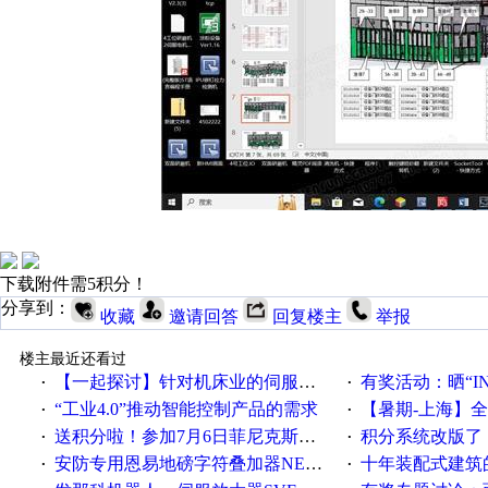
下载附件需5积分！
分享到：
收藏
邀请回答
回复楼主
举报
楼主最近还看过
【一起探讨】针对机床业的伺服系统发展，您的期望是什么？
有奖活动：晒“IN
·
·
“工业4.0”推动智能控制产品的需求
【暑期-上海】全国工业4.
·
·
送积分啦！参加7月6日菲尼克斯在线研讨会即得
积分系统改版了，重说工
·
·
安防专用恩易地磅字符叠加器NE-DB-7014
十年装配式建筑
·
·