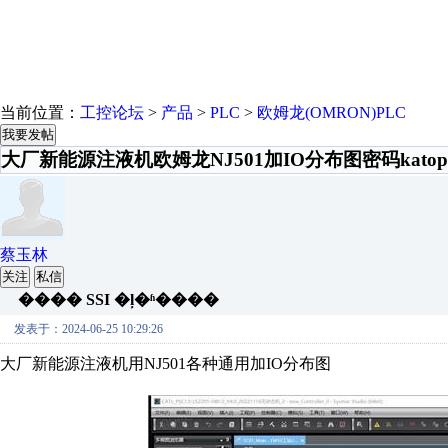
当前位置：
工控论坛
>
产品
>
PLC
>
欧姆龙(OMRON)PLC
我要发帖
大厂新能源注液机欧姆龙NJ501加IO分布图密码katop
蔡玉林
关注
私信
���� SSI �ļ�ʱ����
发表于：2024-06-25 10:29:26
大厂新能源注液机用NJ501各种通用加IO分布图