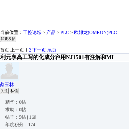
当前位置：
工控论坛
>
产品
>
PLC
>
欧姆龙(OMRON)PLC
我要发帖
首页
上一页
1
2
下一页
尾页
利元享高工写的化成分容用NJ1501有注解和MI
蔡玉林
关注
私信
精华：0帖
求助：0帖
帖子：5帖 | 1回
年度积分：174