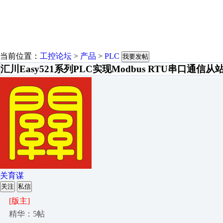
当前位置：
工控论坛
>
产品
>
PLC
我要发帖
汇川Easy521系列PLC实现Modbus RTU串口通信
关育谋
关注
私信
[版主]
精华：5帖