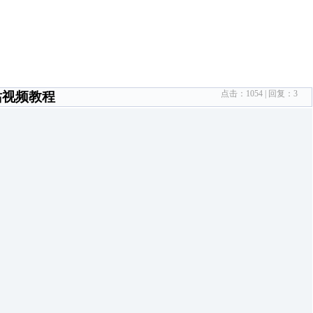
点击：
1054
| 回复：
3
从站视频教程