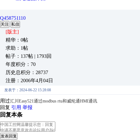
Q458751110
关注
私信
[版主]
精华：0帖
求助：1帖
帖子：137帖 | 1793回
年度积分：70
历史总积分：28737
注册：2006年4月04日
发表于：2024-06-22 15:28:08
用过
汇川Easy521通过modbus rtu和威纶通HMI通讯
回复
引用
举报
回复本条
发表回复