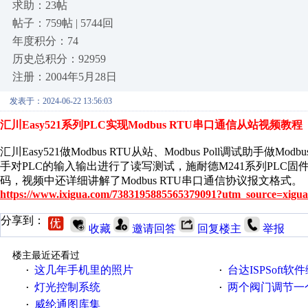
求助：23帖
帖子：759帖 | 5744回
年度积分：74
历史总积分：92959
注册：2004年5月28日
发表于：2024-06-22 13:56:03
汇川Easy521系列PLC实现Modbus RTU串口通信从站视频教程
汇川Easy521做Modbus RTU从站、Modbus Poll调试助手做M
手对PLC的输入输出进行了读写测试，施耐德M241系列PLC固件更新后
码，视频中还详细讲解了Modbus RTU串口通信协议报文格式。
https://www.ixigua.com/7383195885565379091?utm_source=xigua
分享到：
收藏
邀请回答
回复楼主
举报
楼主最近还看过
这几年手机里的照片
台达ISPSoft软
·
·
灯光控制系统
两个阀门调节一
·
·
威纶通图库集
·