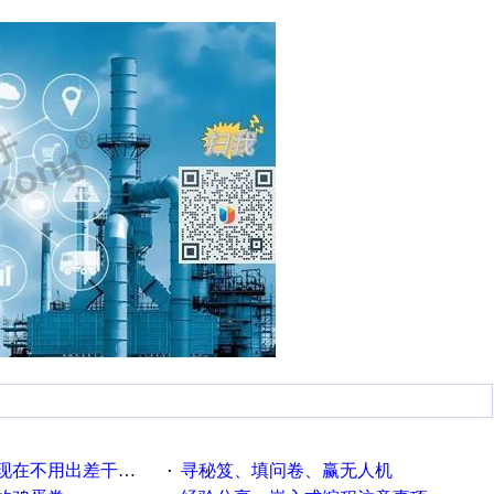
用出差干项目了，好怀念
寻秘笈、填问卷、赢无人机
·