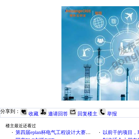
分享到：
收藏
邀请回答
回复楼主
举报
楼主最近还看过
第四届eplan杯电气工程设计大赛报名啦！！！
以前干的项目，现在不
·
·