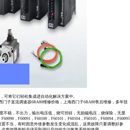
接口，可将它们轻松集成进自动化解决方案中。
西门子直流调速器6RA80维修价格，上海西门子6RA80售后维修，多年技
速度不稳，不出力，输出电压低，烧可控硅，无励磁电压，烧保险，无显
F60090，F60091，F60100，F60101，F60104，F60105，F60094，F60095
设置不当，有时因意外使参数发生变化或混乱，这类故障只要调整好参
，这类故障有时必须采取强行启动的方法恢复系统的使用。