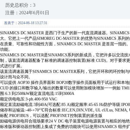
历史总积分：3
注册：2024年6月01日
发表于：2024-06-18 13:27:31
SINAMICS DC MASTER 是西门子生产的新一代直流调速器。SINAMICS
大。它把上一代产品SIMOREG DC-MASTER 的优势与SINAMICS 
在质量、可靠性和功能性方面，
SINAMICS DC MASTER 是
功能。
SINAMICS DC MASTER是SINAMICS系列的新成员，它把许多以
制，该直流调速器配备了标准的调速器控制装置(标准 CUD)。对于要求
式进行扩展。
该直流调速器属于
SINAMICS DC MASTER系列，它把开环和闭
设计而与众不同。
可以提供
AOP30 操作员界面和 BOP20数字操作员面板用于试运行和本
CUD 的接口和数字输入/输出的数量可以使用附加模块增加一一例如 TM15
围:6.3 到2508kW额定直流电流:15到3000A
额定供电电压
:3-ph.400-950 VAC
额定直流励磁电流
:3到40A(可选配:85 A)额定频率:45-65 Hz防护等级:IPO0
储存和运输温
:-40-+70°℃符合标准:IEC,EN,DIN,VDE, UL cULus, N
标配
PROFIBUS，可以选配 PROFINET控制装置的派生版
励磁电源供电符合现场要求
24 V DC 电子装置电源电源装置与相应的地
标准版和驱动器控制图上集成了免费的功能块可以使用
SINAMICS