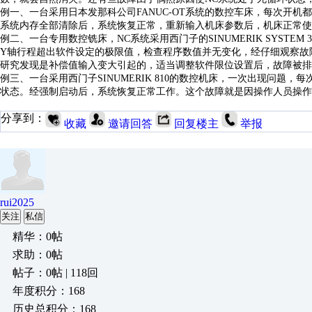
例一、一台采用日本发那科公司
FANUC-OT系统的数控车床，每次开
系统内存全部清除后，系统恢复正常，重新输入机床参数后，机床正常使
例二、一台专用数控铣床，
NC系统采用西门子的SINUMERIK SYSTE
Y轴行程超出软件设定的极限值，检查程序数值并无变化，经仔细观察故
研究发现是补偿值输入变大引起的，适当调整软件限位设置后，故障被排
例三、一台采用西门子
SINUMERIK 810的数控机床，一次出现问题
状态。经强制启动后，系统恢复正常工作。这个故障就是因操作人员操作
分享到：
收藏
邀请回答
回复楼主
举报
rui2025
关注
私信
精华：0帖
求助：0帖
帖子：0帖 | 118回
年度积分：168
历史总积分：168