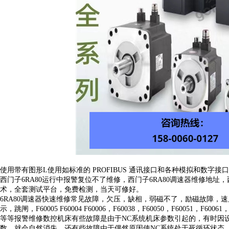
使用带有图形
L
使用如标准的
PROFIBUS 通讯接口和各种模拟和数字
西门子
6RA80运行中报警复位不了维修，西门子6RA80调速器维修地址，
术，全套测试平台，免费检测，当天可修好。
6RA80调速器快速维修常见故障，欠压，缺相，弱磁不了，励磁故障，
示，跳闸，F60005 F60004 F60006，F60038，F60050，F60051，F60061， 
等等报警维修数控机床有些故障是由于NC系统机床参数引起的，有时因
数，就会自然消失。还有些故障由于偶然原因使NC系统处于死循环状态