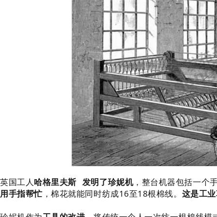
英国工人
哈格里夫斯
发明了珍妮机
，整台机器包括一个
用手指帮忙
，棉花就能同时纺成16至18根棉线。
这是工业
珍妮机作为
工具的改进
，将传统一个人一次纺一根棉线模式