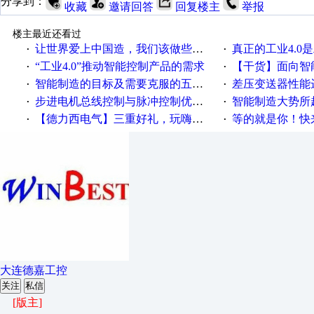
分享到：
收藏
邀请回答
回复楼主
举报
楼主最近还看过
让世界爱上中国造，我们该做些什么
真正的工业4.0是
·
·
“工业4.0”推动智能控制产品的需求
【干货】面向智
·
·
智能制造的目标及需要克服的五个障碍
差压变送器性能达
·
·
步进电机总线控制与脉冲控制优缺点
智能制造大势所趋
·
·
【德力西电气】三重好礼，玩嗨夏日！
等的就是你！快来领
·
·
大连德嘉工控
关注
私信
[版主]