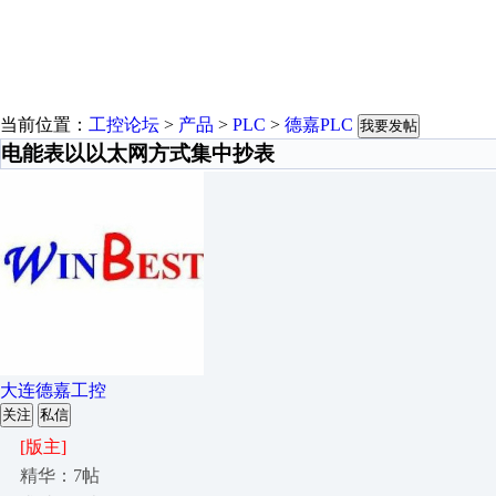
当前位置：
工控论坛
>
产品
>
PLC
>
德嘉PLC
我要发帖
电能表以以太网方式集中抄表
大连德嘉工控
关注
私信
[版主]
精华：7帖