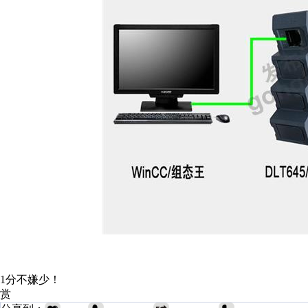
1分不嫌少！
赏