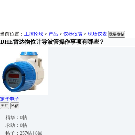
当前位置：
工控论坛
>
产品
>
仪器仪表
>
现场仪表
我要发帖
DHE雷达物位计导波管操作事项有哪些？
定华电子
关注
私信
精华：0帖
求助：0帖
帖子：257帖 | 8回