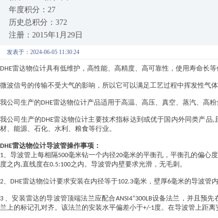
年度积分：27
历史总积分：372
注册：2015年1月29日
发表于：2024-06-05 11:30:24
雷达物位计
具有低维护，高性能、高精度、高可靠性，使用寿命长等
DHE
微波信号的传输不受大气的影响，所以它可以满足工艺过程中挥发性气体
我公司生产的
雷达物位计
产品适用于高温、高压、真空、蒸汽、高粉
DHE
我公司生产的
雷达物位计
主要技术指标达到或优于国内外同类产品
DHE
,
材、能源、石化、水利、粮食等行业。
雷达物位计
导波管操作事项：
DHE
导波管上每相隔
毫米钻一个内径
毫米的平衡孔，平衡孔的偏心
1、
500
20
度之内
直线度在
之内。导波管内壁要求光滑，无毛刺。
,
0.5:100
雷达物位计
要求安装在内径等于
毫米，壁厚
毫米的导波管
2、
DHE
102.3
6
安装雷达的导波管顶端法兰应配合
设备法兰，并且预先
3
、
ANSI4”300LB
兰上的标记孔对齐。该法兰的安装水平偏差小于
度。在导波管上距离
+/-1