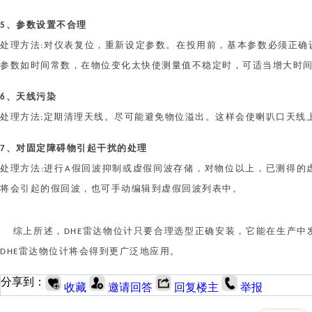
、参数设置不合理
5
处理方法
对仪表复位，重新设定参数。在投用前，基本参数必须正确
:
参数如时间常数，在物位变化太快使测量值不稳定时，可适当增大时
、天线污染
6
处理方法
定期清理天线。尽可能避免物位溢出。这样会使喇叭口天线
:
、对固定障碍物引起干扰的处理
7
处理方法
进行
假回波抑制或虚假间波存储，对物位以上，已测得的
:
A
将会引起的假回波，也可手动编辑到虚假回波列表中。
综上所述，
雷达
物位计
只要合理选型正确安装，它能在生产中
DHE
雷达
物位计
将会得到更广泛地应用。
DHE
分享到：
收藏
邀请回答
回复楼主
举报