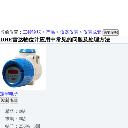
当前位置：
工控论坛
>
产品
>
仪器仪表
>
仪表成套
我要发帖
DHE雷达物位计应用中常见的问题及处理方法
定华电子
关注
私信
精华：0帖
求助：0帖
帖子：256帖 | 8回