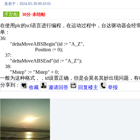
发表于：2024-05-30 09:43:01
求助帖
30分-未结帖
在使用plc的scl语言进行编程，在运动过程中，台达驱动器会经
单：
36:
"deltaMoveABSBegin"(id := "A_Z",
Position := 0);
37:
"deltaMoveABSEnd"(id := "A_Z");
38:
"Mstep" := "Mstep" + 0;
一般为这种格式，，id设置正确，但是会莫名其妙出现问题，有
分享到：
收藏
邀请回答
回复楼主
举报