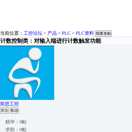
当前位置：
工控论坛
>
产品
>
PLC
>
PLC资料
我要发帖
计数控制类：对输入端进行计数触发功能
简思工控
关注
私信
精华：0帖
求助：0帖