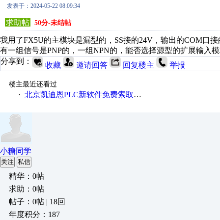
发表于：2024-05-22 08:09:34
求助帖
50分-未结帖
我用了FX5U的主模块是漏型的，SS接的24V，输出的COM口
有一组信号是PNP的，一组NPN的，能否选择源型的扩展输入
分享到：
收藏
邀请回答
回复楼主
举报
楼主最近还看过
北京凯迪恩PLC新软件免费索取、下载
·
小糖同学
关注
私信
精华：0帖
求助：0帖
帖子：0帖 | 18回
年度积分：187