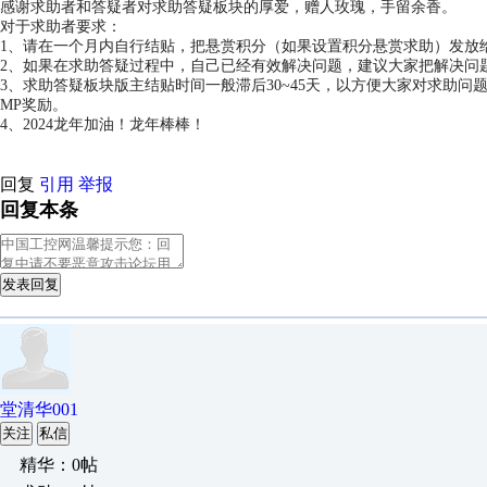
感谢求助者和答疑者对求助答疑板块的厚爱，赠人玫瑰，手留余香。
对于求助者要求：
1、请在一个月内自行结贴，把悬赏积分（如果设置积分悬赏求助）发放
2、如果在求助答疑过程中，自己已经有效解决问题，建议大家把解决问
3、求助答疑板块版主结贴时间一般滞后30~45天，以方便大家对求助
MP奖励。
4、2024龙年加油！龙年棒棒！
回复
引用
举报
回复本条
发表回复
堂清华001
关注
私信
精华：0帖