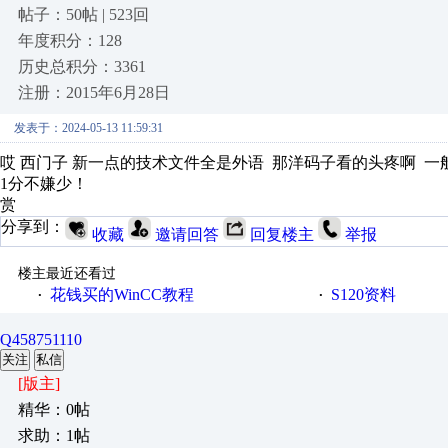
帖子：50帖 | 523回
年度积分：128
历史总积分：3361
注册：2015年6月28日
发表于：2024-05-13 11:59:31
哎 西门子 新一点的技术文件全是外语 那洋码子看的头疼啊 
1分不嫌少！
赏
分享到：
收藏
邀请回答
回复楼主
举报
楼主最近还看过
花钱买的WinCC教程
S120资料
·
·
Q458751110
关注
私信
[版主]
精华：0帖
求助：1帖