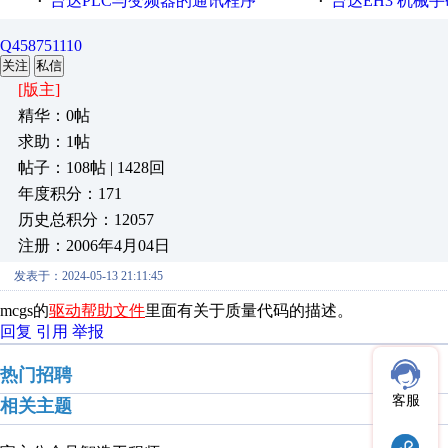
台达PLC与变频器的通讯程序
台达EH3 机械手码列机
·
·
Q458751110
关注
私信
[版主]
精华：0帖
求助：1帖
帖子：108帖 | 1428回
年度积分：171
历史总积分：12057
注册：2006年4月04日
发表于：2024-05-13 21:11:45
mcgs的
驱动帮助文件
里面有关于质量代码的描述。
回复
引用
举报
热门招聘
客服
相关主题