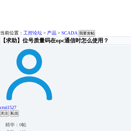
当前位置：
工控论坛
>
产品
>
SCADA
我要发帖
【求助】位号质量码在opc通信时怎么使用？
crui1527
关注
私信
精华：0帖