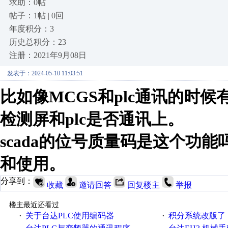
求助：0帖
帖子：1帖 | 0回
年度积分：3
历史总积分：23
注册：2021年9月08日
发表于：2024-05-10 11:03:51
比如像MCGS和plc通讯的时
检测屏和plc是否通讯上。
scada的位号质量码是这个功
和使用。
分享到：
收藏
邀请回答
回复楼主
举报
楼主最近还看过
关于台达PLC使用编码器
积分系统改版了，重说工
·
·