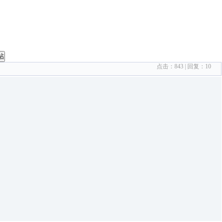
帖
点击：
843
| 回复：
10