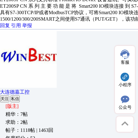
ET200SP CN 系 列 主 要 功 能 是 将 Smart200 IO模块连接 到 S7- 1
具有S7-300TCP/IP或者ModbusTCP协议，可将Smart200
1500/1200/300/200SMART之间使用S7通讯（PUT/GET），该
回复
引用
举报
客服
小程序
大连德嘉工控
关注
私信
[版主]
公众号
精华：7帖
求助：2帖
帖子：1118帖 | 1463回