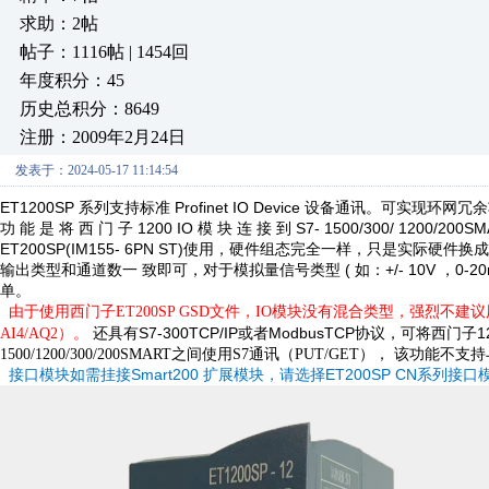
求助：2帖
帖子：1116帖 | 1454回
年度积分：45
历史总积分：8649
注册：2009年2月24日
发表于：2024-05-17 11:14:54
ET1200SP
Profinet IO Device
系列支持标准
设备通讯。可实现环网冗
1200 IO
S7- 1500/300/
1200/200S
功 能 是 将 西 门 子
模 块 连 接 到
ET200SP(IM155-
6PN ST)
使用，硬件组态完全一样，只是实际硬件换成
(
+/- 10V
0-2
输出类型和通道数一 致即可，对于模拟量信号类型
如：
，
单。
由于使用西门子ET200SP GSD文件，IO模块没有混合类型，强烈不建
S7-300TCP/IP
ModbusTCP
1
AI4/AQ2）。
还具有
或者
协议，可将西门子
1500/1200/300/200SMART之间使用S7通讯（PUT/GET），
该功能不支持
Smart200
ET200SP CN
接口模块如需挂接
扩展模块，请选择
系列接口