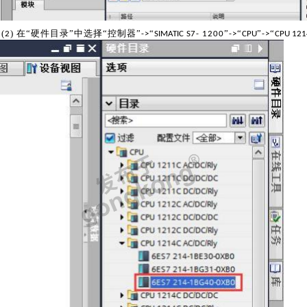
(
)
在
“硬件目录”中选择“控制器”
“
”
“
”
“
2
->
SIMATIC
S
7- 1200
->
CPU
->
CPU
1
21