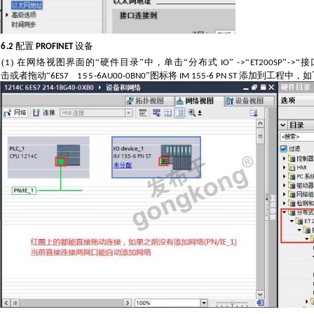
配置
设备
6
.2
PROFINET
(
) 在网络视图界面的“硬件目录”中，单击“分布式
”
“
”
“接
1
IO
->
ET200SP
->
击或者拖动“
”图标将
添加到工程中，如
6ES7
15
5
-6
AU
00-0
BN
0
IM
155-6
PN
ST