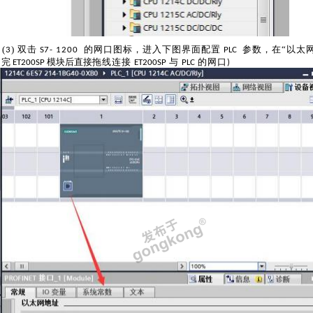
(
)
双击
的网口图标，进入下图界面配置
参数，在
“以太
3
S
7- 1200
PLC
完
模块后直
接
拖线连接
与
的网口
ET200SP
ET200SP
PLC
)