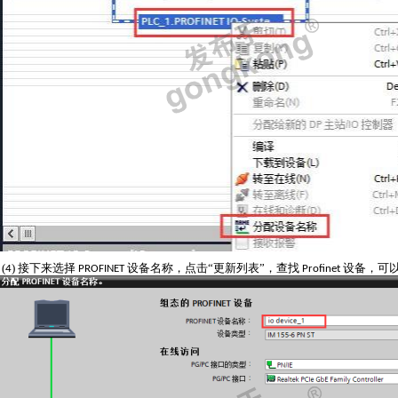
(
)
接下来选择
设备名称，点击
“更新列表”，查找
设备，可
4
PROFINET
Profinet