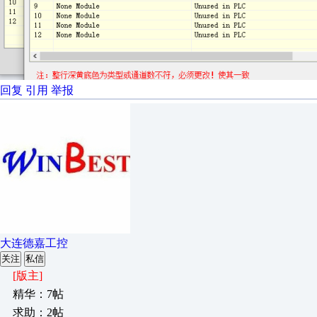
回复
引用
举报
大连德嘉工控
关注
私信
[版主]
精华：7帖
求助：2帖