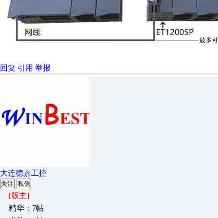
回复
引用
举报
大连德嘉工控
关注
私信
[版主]
精华：7帖