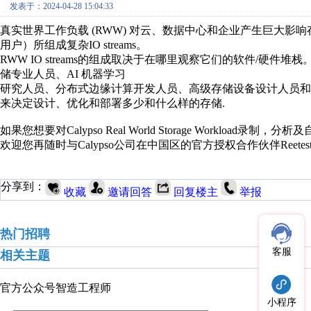
发表于：2024-04-28 15:04:33
真实世界工作负载
(RWW)
对云、数据中心和企业产生巨大影响
用户）
所
组成
复杂
IO streams。
RWW IO streams
的组成取决于在哪里观察它们的软件
/
硬件堆栈
储专业人员、
AI
机器学习
研究人员、分布式边缘计算开发人员、高级存储设备设计人员和
来决定设计、优化和部署多少和什么样的存储
.
如果您想要对Calypso Real World Storage Work
欢迎您再随时与Calypso公司在中国区的官方授权合作伙伴Reete
分享到：
收藏
邀请回答
回复楼主
举报
热门招聘
客服
相关主题
官方公众号
智造工程师
小程序