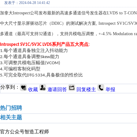
发表于：2024-04-28 14:41:42
加拿大
Introspect公司发布最新的高速多通道信号发生器在
LVDS to T-
中大尺寸显示屏驱动芯片
（
DDIC
）
的测试解决方案
,
I
n
trospect SV1C/SV3
多通道（最高可支持
3
2
通道），
支持共模电压调整，
+-4.5% Modulation ra
系列产品五大亮点
Introspect SV1C
/
SV3C LVDS
:
每个通道具备独立注入抖动能力
1.
每个通道具备调整
能力
2.
Skew
可调整共模电压幅值
3.
(VCOM)
可编程客制化码型
4.
可完全取代
具
备极佳的
性价比
5.
DTG 5334,
分享到：
收藏
邀请回答
回复楼主
举报
热门招聘
相关主题
官方公众号
智造工程师