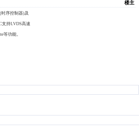
楼主
CON(时序控制器)及
C
支持
L
VDS
高速
te
等功能。