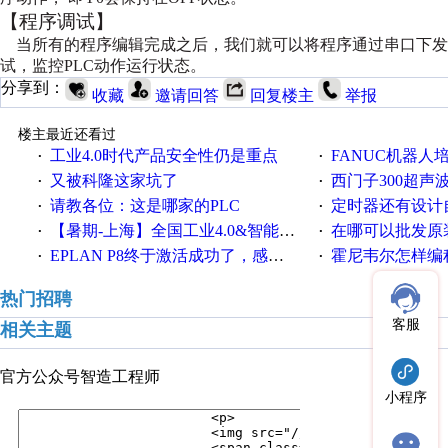
【程序调试】
当所有的程序编辑完成之后，我们就可以将程序通过串口下发
试，监控PLC动作运行状态。
分享到：
收藏
邀请回答
回复楼主
举报
楼主最近还看过
工业4.0时代产品安全性仍是重点
FANUC机器人
·
·
又被科隆这家坑了
西门子300超声波焊
·
·
请教各位：这是哪家的PLC
定时器还有设计
·
·
【暑期-上海】全国工业4.0&智能制造高级培训班通知！
在哪可以批发原装正品
·
·
EPLAN P8终于激活成功了，感谢网上无私的高人！
霍尼韦尔怎样编
·
·
热门招聘
客服
相关主题
官方公众号
智造工程师
小程序