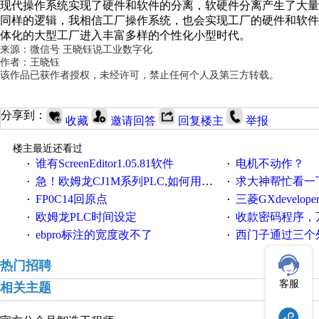
现代操作系统实现了硬件和软件的分离，软硬件分离产生了大
同样的逻辑，我相信工厂操作系统，也会实现工厂的硬件和软
体化的大型工厂进入丰富多样的个性化小型时代。
来源：微信号 王晓钰说工业数字化
作者：王晓钰
该作品已获作者授权，未经许可，禁止任何个人及第三方转载。
分享到：
收藏
邀请回答
回复楼主
举报
楼主最近还看过
谁有ScreenEditor1.05.81软件
电机不动作？
·
·
急！欧姆龙CJ1M系列PLC,如何用时间控制变频器。要求时间在组态王中可以自由输入！拜托各位大神了！
求大神帮忙看一下
·
·
FP0C14回原点
三菱GXdevelop
·
·
欧姆龙PLC时间设定
收款密码程序，
·
·
ebpro标注的宽度改不了
西门子通过三个外部
·
·
热门招聘
客服
相关主题