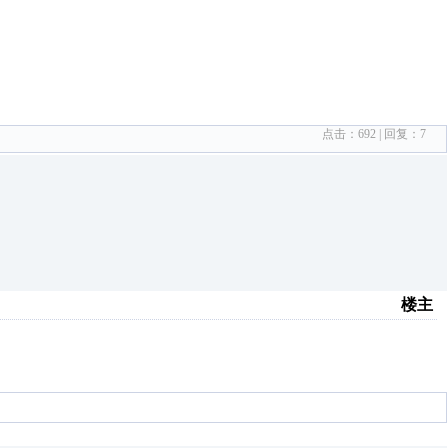
点击：
692
| 回复：
7
楼主