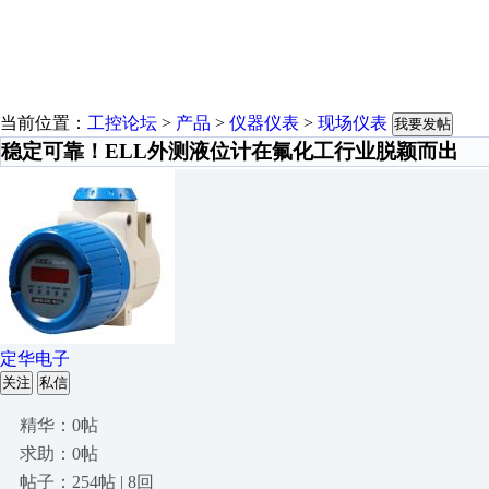
当前位置：
工控论坛
>
产品
>
仪器仪表
>
现场仪表
我要发帖
稳定可靠！ELL外测液位计在氟化工行业脱颖而出
定华电子
关注
私信
精华：0帖
求助：0帖
帖子：254帖 | 8回