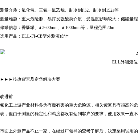
测量介质：氟化氢、三氟一氯乙烷、制冷剂F32、制冷剂152a等
测量难题：重大危险源、易挥发强酸类介质，受温度影响较大；储罐量程
储罐信息：香肠罐、ø 3600mm、ø 1000mm等，量程范围20m
选用产品：ELL-FI-CE型外测液位计
ELL外测液
►►►技改背景及定华解决方案
改进前
氟化工上游产业材料多为有毒有害的重大危险源，相关罐区具有很高的危
表，但由于测量的稳定性和精度都没有达到客户的要求，使用效果一直不
市面上外测产品不止一家，在经过厂领导的查考了解后，决定采用试用的