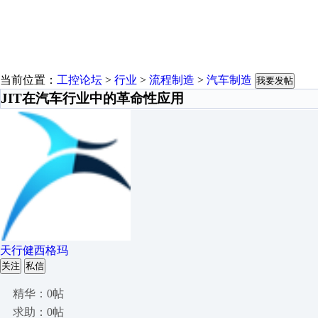
当前位置：
工控论坛
>
行业
>
流程制造
>
汽车制造
我要发帖
JIT在汽车行业中的革命性应用
天行健西格玛
关注
私信
精华：0帖
求助：0帖