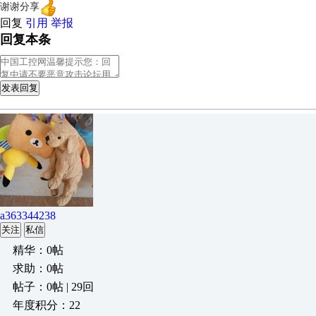
谢谢分享
回复
引用
举报
回复本条
发表回复
a363344238
关注
私信
精华：0帖
求助：0帖
帖子：0帖 | 29回
年度积分：22