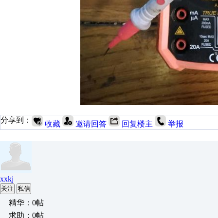
分享到：
收藏
邀请回答
回复楼主
举报
xxkj
关注
私信
精华：0帖
求助：0帖