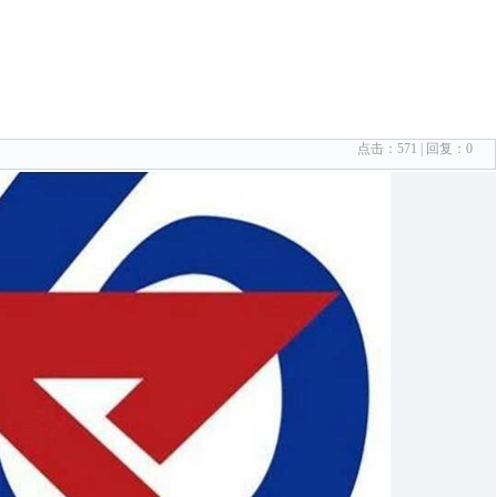
点击：
571
| 回复：
0