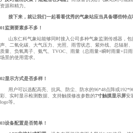
资源和精力。
接下来，就让我们一起看看优秀的气象站应当具备哪些特点
01监测要素多不多！
山东仁科气象站能够同时接入公司多种气象监测传感器，包括
声、二氧化碳、大气压力、光照、雨雪状态、紫外线、总辐射
质量、负氧离子、氨气、TVOC、雨量（总雨量+瞬时雨量+日
场景的使用需求。
02显示方式是否多样！
用户可以选配高亮、抗风、防尘、防水的96*48点阵或192*9
彩、实时显示检测数据、支持触摸修改参数的
7寸触摸显示屏
安
logo等。
03设备配置是否简单！