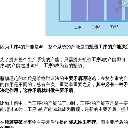
因为
工序4
的产能是
40
，整个系统的产能是由
瓶颈工序的产能决
为了提升整个生产系统的产能，只需提升瓶颈
工序4
的产能即可
序4的产能超过50后，
工序5
成为新的瓶颈。
瓶颈理论的本质是唯物辩证法的
主要
矛盾理论论
：在复杂事物自
的作用是不同的，总有主次、重要非重要之分，
其中必有一种矛
决定作用，这种矛盾就叫做主要矛盾
。
比如上例中，当工序4的产能低于50时，工序4的产能不足是主
能超过50时，工序5的产能50就成为瓶颈，是新的主要矛盾，
在
瓶颈突破
是事物主要矛盾转换的
标志性里程碑
。而主要矛盾的