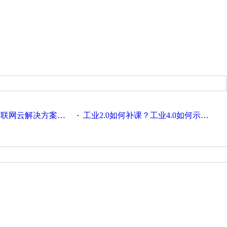
联网云解决方案实践及应用
工业2.0如何补课？工业4.0如何示范？
·