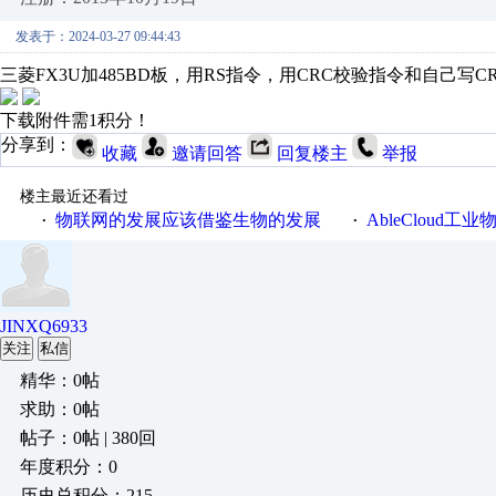
发表于：2024-03-27 09:44:43
三菱FX3U加485BD板，用RS指令，用CRC校验指令和自己写CR
下载附件需1积分！
分享到：
收藏
邀请回答
回复楼主
举报
楼主最近还看过
物联网的发展应该借鉴生物的发展
AbleCloud工业物
·
·
JINXQ6933
关注
私信
精华：0帖
求助：0帖
帖子：0帖 | 380回
年度积分：0
历史总积分：215