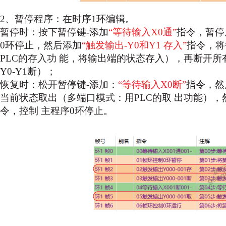
2、暂停程序：在时序1环编辑。
暂停时：按下暂停键-添加
“等待输入X0通”
指令，暂停
0环停止，然后添加
“触发输出-Y0和Y1
存入”
指令，将
PLC的存入功
能，将输出端的状态存入），再断开所
Y0-Y1断）；
恢复时：松开暂停键-添加：
“等待输入X0断”
指令，然
当前状态取出（多端口模式：用PLC的取
出功能），
令，控制
主程序0环停止。