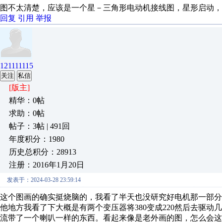
图不太清楚，应该是一个星－三角形电动机接线图，星形启动
回复
引用
举报
121111115
关注
私信
[版主]
精华：0帖
求助：0帖
帖子：3帖 | 491回
年度积分：1980
历史总积分：28913
注册：2016年1月20日
发表于：2024-03-28 23:59:14
这个图画的确实挺烧脑的，我看了半天也没研究好电机那一部
他地方我看了下大概是有两个变压器将380变成220然后去驱
流带了一个喇叭一样的东西。看起来像是老外画的图，怎么会这