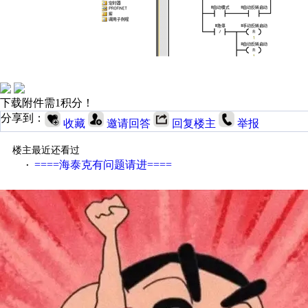
下载附件需1积分！
分享到：
收藏
邀请回答
回复楼主
举报
楼主最近还看过
====海泰克有问题请进====
·