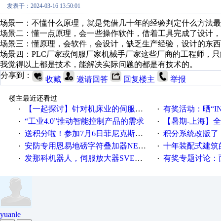
发表于：2024-03-16 13:50:01
场景一：不懂什么原理，就是凭借几十年的经验判定什么方法最
场景二：懂一点原理，会一些操作软件，借着工具完成了设计，
场景三：懂原理，会软件，会设计，缺乏生产经验，设计的东西
场景四：PLC厂家或伺服厂家机械手厂家这些厂商的工程师，
我觉得以上都是技术，能解决实际问题的都是有技术的。
分享到：
收藏
邀请回答
回复楼主
举报
楼主最近还看过
【一起探讨】针对机床业的伺服系统发展，您的期望是什么？
有奖活动：晒“IN
·
·
“工业4.0”推动智能控制产品的需求
【暑期-上海】全国工业4.
·
·
送积分啦！参加7月6日菲尼克斯在线研讨会即得
积分系统改版了，重说工
·
·
安防专用恩易地磅字符叠加器NE-DB-7014
十年装配式建筑
·
·
发那科机器人，伺服放大器SVEMG指示灯亮
有奖专题讨论：面对低压变频
·
·
yuanle