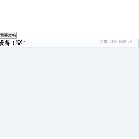
我要发帖
点击：
348
| 回复：
0
设备！💡"