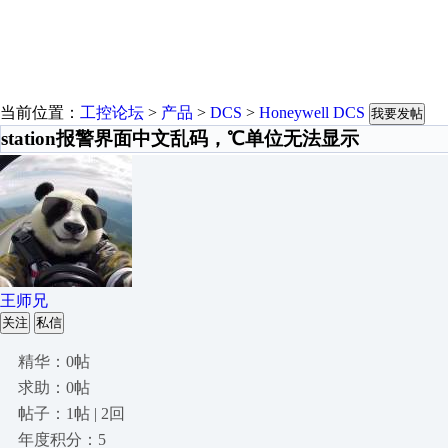
当前位置：
工控论坛
>
产品
>
DCS
>
Honeywell DCS
我要发帖
station报警界面中文乱码，℃单位无法显示
王师兄
关注
私信
精华：0帖
求助：0帖
帖子：1帖 | 2回
年度积分：5