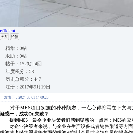
efficient
关注
私信
精华：0帖
求助：0帖
帖子：152帖 | 4回
年度积分：58
历史总积分：447
注册：2017年9月19日
发表于：2024-03-01 14:09:26
对于
MES项目实施的种种顾虑，一点心得将写在下文
疑惑一，成功
失败？
Or.
提到
，最令企业决策者们感到疑惑的一点是：
的应
MES
MES
对企业决策者来说，与企业在生产设备或者销售渠道等方面
投资或者销售渠道等方面的投资都能以产量或者销售量的提高作