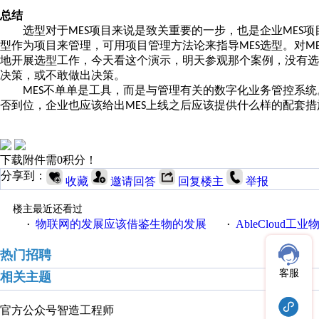
总结
选型对于
项目来说是致关重要的一步，也是企业
项
MES
MES
型作为项目来管理，可用项目管理方法论来指导
选型。对
MES
M
地开展选型工作，今天看这个演示，明天参观那个案例，没有
决策，或不敢做出决策。
不单单是工具，而是与管理有关的数字化业务管控系统
MES
否到位，企业也应该给出
上线之后应该提供什么样的配套措
MES
下载附件需0积分！
分享到：
收藏
邀请回答
回复楼主
举报
楼主最近还看过
物联网的发展应该借鉴生物的发展
AbleCloud工业物
·
·
热门招聘
客服
相关主题
官方公众号
智造工程师