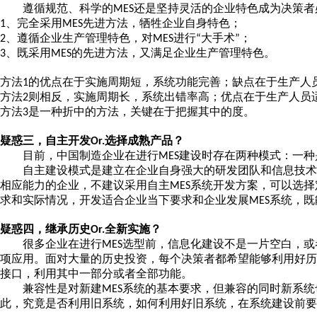
遵循规范、科学的
还是坚持灵活的企业特色成为决策者
MES
、完全采用
先进方法，牺牲企业自身特色；
1
MES
、遵循企业生产管理特色，对
进行
大手术
；
2
MES
“
”
、既采用
的先进方法，又满足企业生产管理特色。
3
MES
方法
的优点在于实施周期短，系统功能完善；缺点在于生产人
1
方法
则相反，实施周期长，系统出错率高；优点在于生产人员
2
方法
是一种折中的方法，关键在于把握其中的度。
3
疑惑三，自主开发
选择成熟产品？
Or.
目前，中国制造企业在进行
建设时存在两种模式：一种
MES
自主建设模式是建立在企业自身强大的研发团队和信息技术
相应能力的企业，不建议采用自主
系统开发方案，可以选择
MES
求和实际情况，开发适合企业当下要求和企业发展
系统，既
MES
疑惑四，继承历史
全新实施？
Or.
很多企业在进行
选型前，信息化建设不是一片空白，或
MES
项应用。面对大量的历史投资，每个决策者都希望能够利用好历
接口，利用其中一部分或者全部功能。
兼容性是对新建
系统的基本要求，但兼容的同时新系统
MES
此，究竟是否利用旧系统，如何利用好旧系统，在系统建设前要