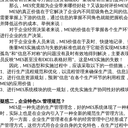
那么，
究竟能为企业带来哪些好处？又该如何评价
MES
MES
的真正价值在于它解决了企业内不同层级角色之间的信
MES
需要掌握上下游的信息，通过信息的掌握不同角色就能把握机
并降低运作的成本。举例来说：
对于企业经营决策者来说，
的价值在于掌握各个生产环
MES
进行企业的生产决策。
对于企业业务人员来说，
价值在于及时、快捷地记录、
MES
衡量
实施成功与失败的标准也就在于它能否实现
本
MES
MES
孤岛
和
信息不对称
的问题没有及时有效地得到解决，主要表
”
“
”
员反映
甚至没有
表格好用
。这是
实施的失败！
“MES
EXCEL
”
MES
因此，
选型和实施过程中，应该采取以下的一些措施，
MES
、进行生产流程规范和优化，以流程管理来确保生产流、信息
1
、进行信息资源规划，预测
信息
在各个生产环节的利用程度
2
“
”
的应用价值；
MES
、进行
系统模块的统一规划，优先实施生产协同性好的模
3
MES
疑惑二，企业特色
管理规范？
Or.
是一种先进的生产管理理念，好的
系统体现了一种
MES
MES
时，实际上也是在企业内引入了一种全新的规范生产管理方法。
另一方面，企业生产管理者在多年的经营管理中已经形成了
产管理方式，这些方式符合企业自身的文化特色，在生产过程中