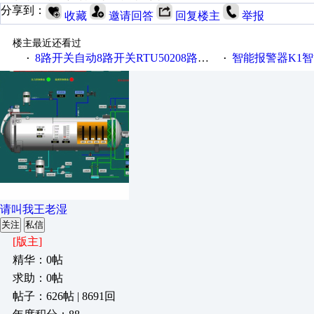
分享到：
收藏
邀请回答
回复楼主
举报
楼主最近还看过
8路开关自动8路开关RTU50208路开关金鸽RTU5021
智能报警器K1智能
·
·
请叫我王老湿
关注
私信
[版主]
精华：0帖
求助：0帖
帖子：626帖 | 8691回