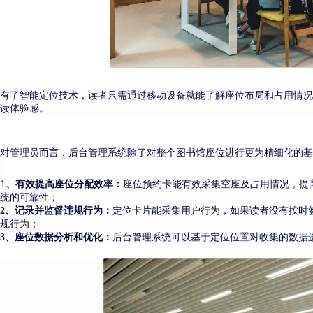
有了智能定位技术，读者只需通过移动设备就能了解座位布局和占用情况
读体验感。
对管理员而言，
后台管理系统
除了
对
整个图书馆座位进行更为精细化的基
1
座位
、有效提高座位分配效率：
预约卡能有效采集空座及占用情况，
提
统的可靠性
；
2
、记录并监督违规行为
：
定位卡片能采集用户行为，
如果
读者
没有按时
规行为
；
3
、座位
数据分析和优化：
后台管理系统可以
基于定位位置
对收集的数据