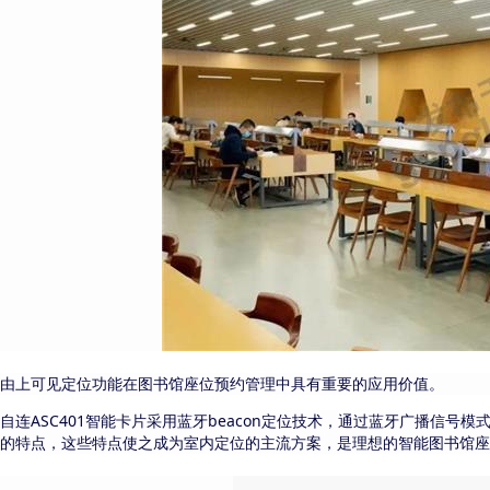
定位功能在图书馆座位预约管理中
应用价值
由上可见
具有重要的
。
自连
ASC401智能卡片采用
蓝牙
beacon定位
技术，
通过蓝牙
广播
信号
模
的特点，
这些特点使之
成为室内定位的主流
方案，是理想的智能图书馆座