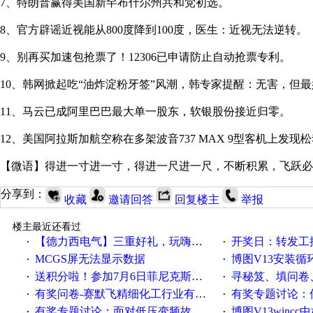
7、特朗普赢得美国新罕布什尔州共和党初选。
8、官方辟谣近视能从800度降到100度，医生：近视无法逆转。
9、别再买加速包抢票了！12306已申请防止自动抢票专利。
10、韩网掀起吃“油炸淀粉牙签”风潮，韩专家提醒：无害，但
11、马云已成阿里巴巴最大单一股东，软银股份接近归零。
12、美国阿拉斯加航空称在多架波音737 MAX 9型客机上发现
【微语】得进一寸进一寸，得进一尺进一尺，不断积累，飞跃必
分享到：
收藏
邀请回答
回复楼主
举报
楼主最近还看过
【德力西电气】三重好礼，玩嗨夏日！
开奖日：转发工控速派微
·
·
MCGS屏无法显示数据
博图V13安装循环重启
·
·
送积分啦！参加7月6日菲尼克斯在线研讨会即得
寻秘笈、填问卷
·
·
有奖问卷-赛默飞精细化工行业有奖调查来袭！
有奖专题讨论：伺服选择的
·
·
有奖专题讨论：面对低压变频故障，老手是这样解决的！
博图V13wincc中如
·
·