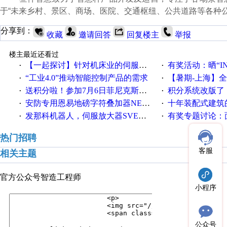
于“未来乡村、景区、商场、医院、交通枢纽、公共道路等各种
分享到：
收藏
邀请回答
回复楼主
举报
楼主最近还看过
【一起探讨】针对机床业的伺服系统发展，您的期望是什么？
有奖活动：晒“IN
·
·
“工业4.0”推动智能控制产品的需求
【暑期-上海】全国工业4.
·
·
送积分啦！参加7月6日菲尼克斯在线研讨会即得
积分系统改版了，重说工
·
·
安防专用恩易地磅字符叠加器NE-DB-7014
十年装配式建筑
·
·
发那科机器人，伺服放大器SVEMG指示灯亮
有奖专题讨论：面对低压变频
·
·
热门招聘
客服
相关主题
官方公众号
智造工程师
小程序
公众号