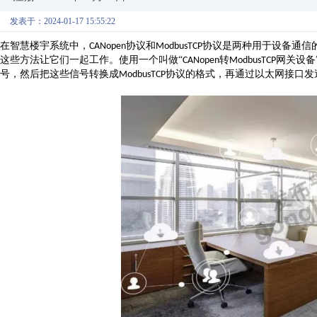
发表于：2024-01-17 15:55:22
在
智慧
楼宇系统中，
协议和
协议是两种用于设备通信
CANopen
ModbusTCP
这些方法让它们一起工作。使用一个叫做“
转
网关设备
CANopen
ModbusTCP
号，然后把这些信号转换成
协议的格式，再通过以太网接口发
ModbusTCP