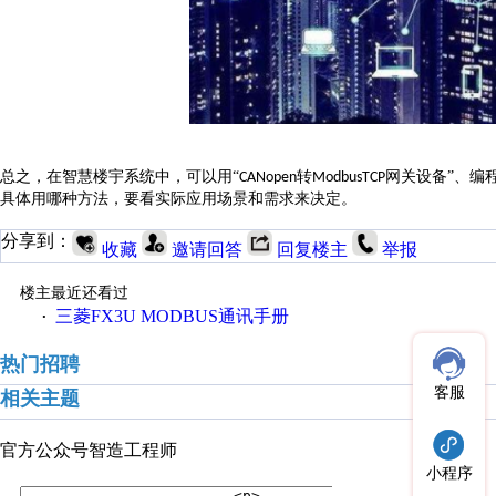
总之，在
智慧楼宇
系统中，可以用
“
转
网关设备”、编
CANopen
ModbusTCP
具体用哪种方法，要看实际应用场景和需求来决定。
分享到：
收藏
邀请回答
回复楼主
举报
楼主最近还看过
三菱FX3U MODBUS通讯手册
·
热门招聘
客服
相关主题
官方公众号
智造工程师
小程序