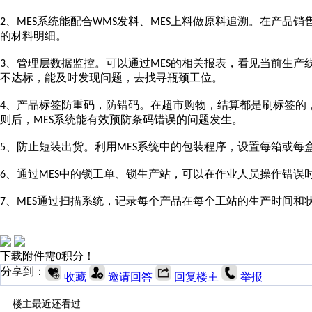
、
系统能配合
发料、
上料做原料追溯。在产品销
2
MES
WMS
MES
的材料明细。
、
管理层数据监控。可以通过
的相关报表，看见当前生产
3
MES
不达标，能及时发现问题，去找寻瓶颈工位。
、
产品标签防重码，防错码。在超市购物，结算都是刷标签的
4
则后，
系统能有效预防条码错误的问题发生。
MES
、
防止短装出货。利用
系统中的包装程序，设置每箱或每
5
MES
、
通过
中的锁工单、锁生产站，可以在作业人员操作错误
6
MES
、
通过扫描系统，记录每个产品在每个工站的生产时间和
7
MES
下载附件需0积分！
分享到：
收藏
邀请回答
回复楼主
举报
楼主最近还看过