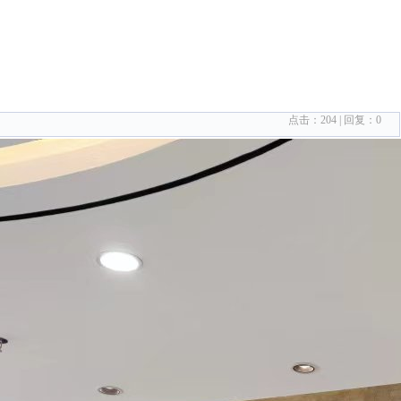
点击：
204
| 回复：
0