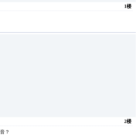
1楼
2楼
音？