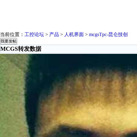
当前位置：
工控论坛
>
产品
>
人机界面
>
mcgsTpc-昆仑技创
我要发帖
MCGS转发数据