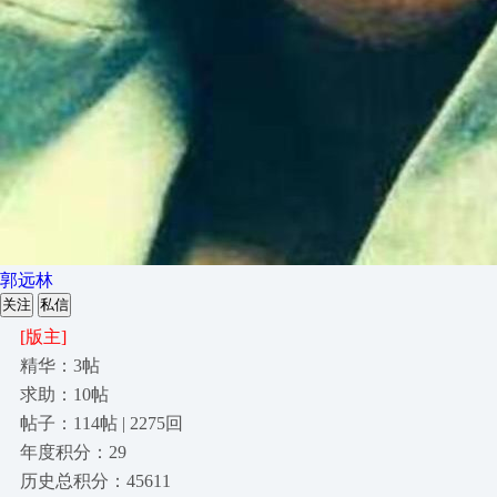
郭远林
关注
私信
[版主]
精华：3帖
求助：10帖
帖子：114帖 | 2275回
年度积分：29
历史总积分：45611