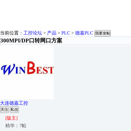
当前位置：
工控论坛
>
产品
>
PLC
>
德嘉PLC
我要发帖
300MPI/DP口转网口方案
大连德嘉工控
关注
私信
[版主]
精华：7帖