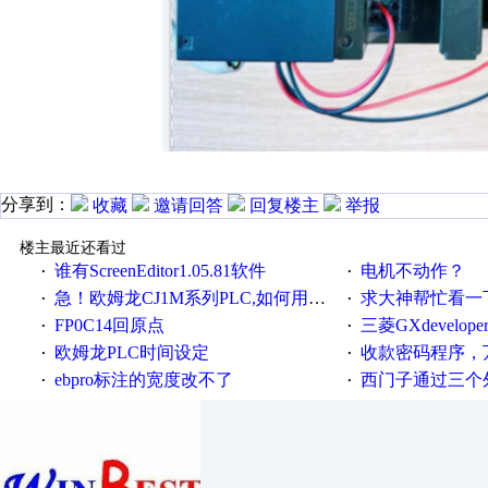
分享到：
收藏
邀请回答
回复楼主
举报
楼主最近还看过
谁有ScreenEditor1.05.81软件
电机不动作？
·
·
急！欧姆龙CJ1M系列PLC,如何用时间控制变频器。要求时间在组态王中可以自由输入！拜托各位大神了！
求大神帮忙看一下
·
·
FP0C14回原点
三菱GXdevelop
·
·
欧姆龙PLC时间设定
收款密码程序，
·
·
ebpro标注的宽度改不了
西门子通过三个外部
·
·