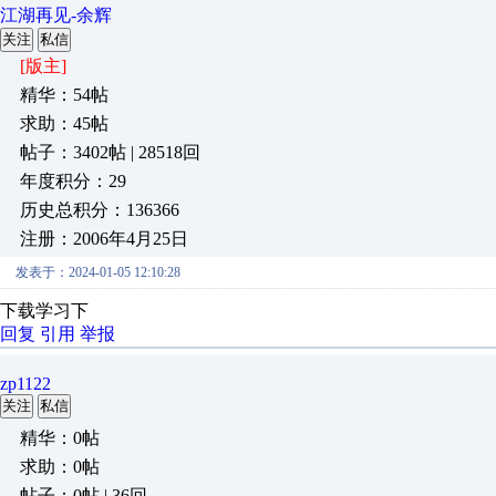
江湖再见-余辉
关注
私信
[版主]
精华：54帖
求助：45帖
帖子：3402帖 | 28518回
年度积分：29
历史总积分：136366
注册：2006年4月25日
发表于：2024-01-05 12:10:28
下载学习下
回复
引用
举报
zp1122
关注
私信
精华：0帖
求助：0帖
帖子：0帖 | 36回