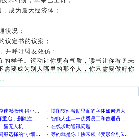
利技术纠纷，苹果已上诉
；
美国，成为最大经济体；
通状况
；
北约议定书的议案；
，并呼吁盟友效仿
；
在的样子。运动让你更有气质，读书让你看见未
不需要成为别人嘴里的那个人，你只需要做好你
。
刊 得小米手环 中奖通知
博图软件帮助里面的字体如何调大
·
，删除注册表信息没有用
智能人生—一优秀员工和普通员工差别，精辟到位！
·
、赢无人机
在线求助通讯问题
·
“小细节大学问”奖励公告
等的就是你！快来领《变形金刚5》观影券
·