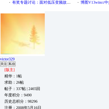
有奖专题讨论：面对低压变频故障，老手是这样解决的！
博图V13wincc中如
·
·
victor329
关注
私信
[版主]
精华：1帖
求助：26帖
帖子：337帖 | 2465回
年度积分：9490
历史总积分：98296
注册：2008年5月16日