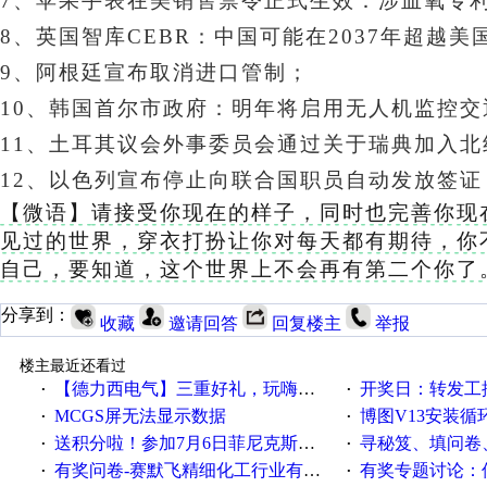
7、
苹果手表在美销售禁令正式生效：涉血氧专
8、英国智库CEBR：中国可能在2037年超越
9、阿根廷宣布取消进口管制
；
10、
韩国首尔市政府：明年将启用无人机监控交
11、土耳其议会外事委员会通过关于瑞典加入
12、
以色列宣布停止向联合国职员自动发放签证
【微语】
请接受你现在的样子，同时也完善你现
见过的世界，穿衣打扮让你对每天都有期待，你
自己，要知道，这个世界上不会再有第二个你了
分享到：
收藏
邀请回答
回复楼主
举报
楼主最近还看过
【德力西电气】三重好礼，玩嗨夏日！
开奖日：转发工控速派微
·
·
MCGS屏无法显示数据
博图V13安装循环重启
·
·
送积分啦！参加7月6日菲尼克斯在线研讨会即得
寻秘笈、填问卷
·
·
有奖问卷-赛默飞精细化工行业有奖调查来袭！
有奖专题讨论：伺服选择的
·
·