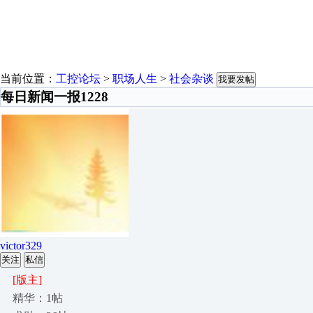
当前位置：
工控论坛
>
职场人生
>
社会杂谈
我要发帖
每日新闻一报1228
victor329
关注
私信
[版主]
精华：1帖