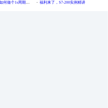
何做个1s周期循环的脚本
福利来了，S7-200实例精讲
·