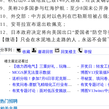
8、积石山6.2级地震已致148人遇难，经反复
9、美称20多国参与红海护航：至少8国未公开
10、外交部：中方反对以色列在巴勒斯坦被占
11、安哥拉宣布退出欧佩克；
12、日本政府决定将向美国出口“爱国者”防空导
【微语】
只会在水泥地上走路的人，永远不会留
分享到：
收藏
邀请回答
回复楼主
举报
楼主最近还看过
【德力西电气】三重好礼，玩嗨夏日！
开奖日：转发工控速派微
·
·
MCGS屏无法显示数据
博图V13安装循环重启
·
·
送积分啦！参加7月6日菲尼克斯在线研讨会即得
寻秘笈、填问卷
·
·
有奖问卷-赛默飞精细化工行业有奖调查来袭！
有奖专题讨论：伺服选择的
·
·
有奖专题讨论：面对低压变频故障，老手是这样解决的！
博图V13wincc中如
·
·
热门招聘
相关主题