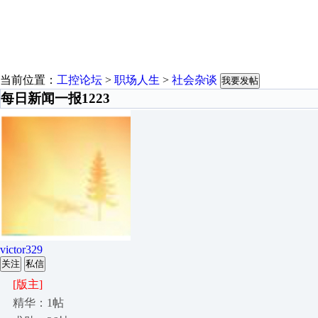
当前位置：
工控论坛
>
职场人生
>
社会杂谈
我要发帖
每日新闻一报1223
victor329
关注
私信
[版主]
精华：1帖