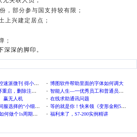
确认无失联人员；
身份，部分参与国支持较有限；
领土上兴建定居点；
弹；
下深深的脚印。
刊 得小米手环 中奖通知
博图软件帮助里面的字体如何调大
·
，删除注册表信息没有用
智能人生—一优秀员工和普通员工差别，精辟到位！
·
、赢无人机
在线求助通讯问题
·
“小细节大学问”奖励公告
等的就是你！快来领《变形金刚5》观影券
·
何做个1s周期循环的脚本
福利来了，S7-200实例精讲
·