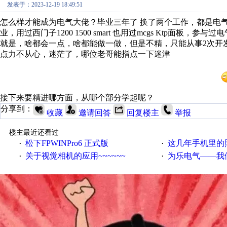
发表于：2023-12-19 18:49:51
怎么样才能成为电气大佬？毕业三年了 换了两个工作，都是电
业，用过西门子1200 1500 smart 也用过mcgs Ktp面板
就是，啥都会一点，啥都能做一做，但是不精，只能从事2次开
点力不从心，迷茫了，哪位老哥能指点一下迷津
接下来要精进哪方面，从哪个部分学起呢？
分享到：
收藏
邀请回答
回复楼主
举报
楼主最近还看过
松下FPWINPro6 正式版
这几年手机里的
·
·
关于视觉相机的应用~~~~~~
为乐电气——我们专
·
·