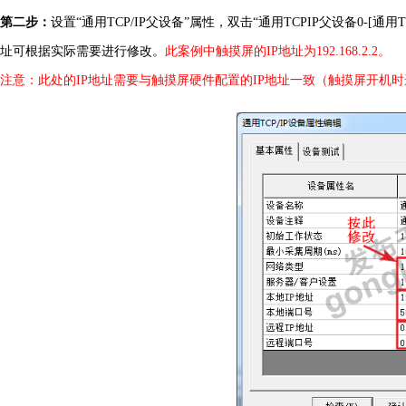
第二步：
设置
“通用TCP/IP父设备”属性，双击“通用TCPIP父设备0
-
[通用
址可根据
实际
需要
进行
修改
。
此案例中触摸屏的
I
P
地址为
1
92
.
168
.
2
.
2
。
注意：此处的
I
P
地址需要与触摸屏硬件配置的
I
P
地址一致（触摸屏开机时