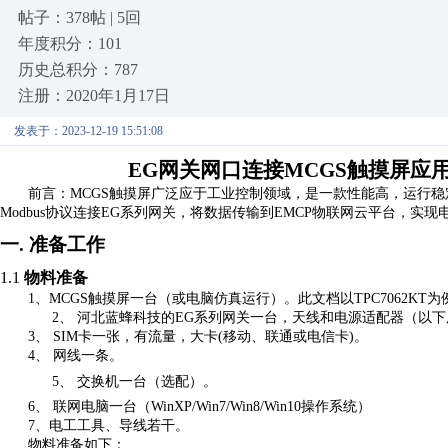
帖子：378帖 | 5回
年度积分：101
历史总积分：787
注册：2020年1月17日
发表于：2023-12-19 15:51:08
EG网关网口连接MCGS触摸屏应
前言：
MCGS触摸屏广泛应于工业控制领域，是一款性能高，运行稳定
Modbus协议连接E
G
系列网关，将数据传输到
EMCP物联网云平台，实现电
一.
准备工作
1.1
物料准备
1
、
MCGS触摸屏一台（或电脑仿真运行）。此文档以TPC7062KT为
2、
河北蓝蜂科技的
EG
系列网关一台，天线和电源适配器（以下
3、
SIM卡一张，有流量，大卡(移动、联通或电信卡)。
4、
网线一条。
5、
交换机一台（选配）。
6、
联网电脑一台（
WinXP/Win7/Win8
/Win10
操作系统）
7
、电工工具、导线若干。
物料准备如下：