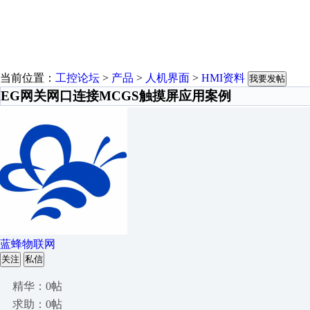
当前位置：
工控论坛
>
产品
>
人机界面
>
HMI资料
我要发帖
EG网关网口连接MCGS触摸屏应用案例
蓝蜂物联网
关注
私信
精华：0帖
求助：0帖