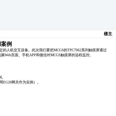
楼主
用案例
的人机交互设备。此次我们要把MCGS的TPC7062系列触摸屏通过
脑Web页面、手机APP和微信对MCGS触摸屏的远程监控。
例。
用
EG
20
网关作为
实例
）。